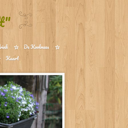
t"
vink
De Koolmees
Kaart