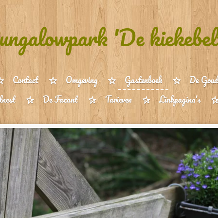
ungalowpark 'De kiekebel
Contact
Omgeving
Gastenboek
De Goud
lnest
De Fazant
Tarieven
Linkpagina's