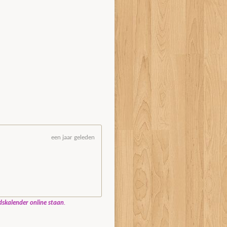
een jaar geleden
idskalender online staan
.