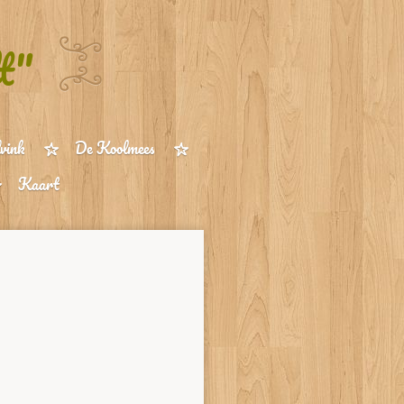
t"
vink
De Koolmees
Kaart