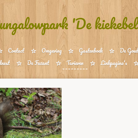
ungalowpark 'De kiekebel
Contact
Omgeving
Gastenboek
De Goud
lnest
De Fazant
Tarieven
Linkpagina's