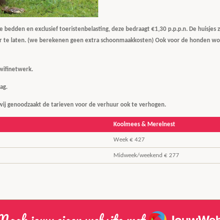
te bedden en exclusief toeristenbelasting, deze bedraagt €1,30 p.p.p.n. De huisjes
er te laten. (we berekenen geen extra schoonmaakkosten) Ook voor de honden wo
wifinetwerk.
dag.
wij genoodzaakt de tarieven voor de verhuur ook te verhogen.
Koolmees & Merelnest
Week € 427
Midweek/weekend € 277
JouwWeb
aak jouw eigen website met